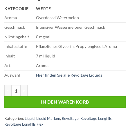
€17,95
€10,99.
KATEGORIE
WERTE
Aroma
Overdosed Watermelon
Geschmack
Intensiver Wassermelonen Geschmack
Nikotingehalt
0 mg/ml
Inhaltsstoffe
Pflanzliches Glycerin, Propylenglycol, Aroma
Inhalt
7 ml liquid
Art
Aroma
Auswahl
Hier finden Sie alle Revoltage Liquids
Revoltage Flex | Overdosed Watermelon | 7ml Aroma Menge
IN DEN WARENKORB
Kategorien:
Liquid
,
Liquid Marken
,
Revoltage
,
Revoltage Longfills
,
Revoltage Longfills Flex