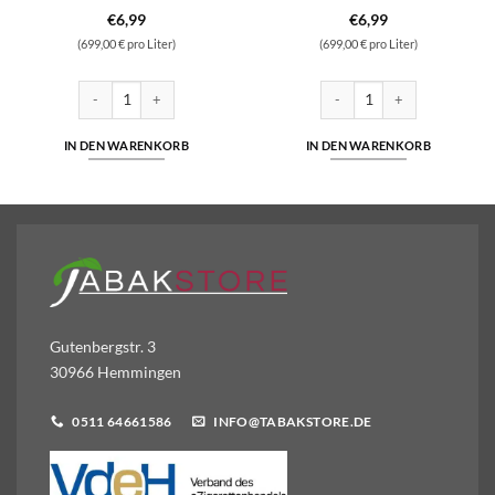
€
6,99
€
6,99
(699,00 € pro Liter)
(699,00 € pro Liter)
alz Liquid 10ml Liquid 10 mg/ml Menge
SC - Ice - Nikotinsalz Liquid 10ml Liquid 10 mg/ml Menge
SC - Fruit Mix- Nikotinsalz L
IN DEN WARENKORB
IN DEN WARENKORB
Gutenbergstr. 3
30966 Hemmingen
0511 64661586
INFO@TABAKSTORE.DE