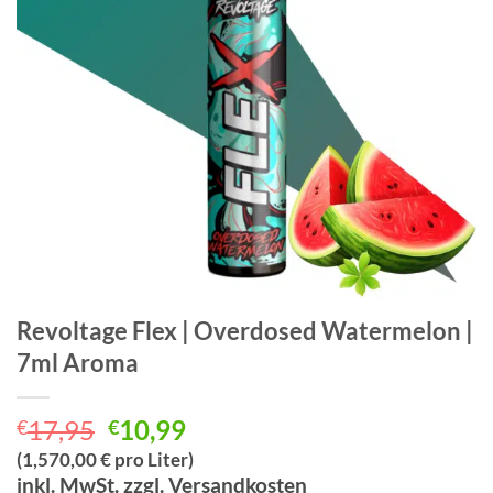
Revoltage Flex | Overdosed Watermelon |
7ml Aroma
Ursprünglicher
Aktueller
17,95
10,99
€
€
Preis
Preis
(1,570,00 € pro Liter)
war:
ist:
inkl. MwSt. zzgl. Versandkosten