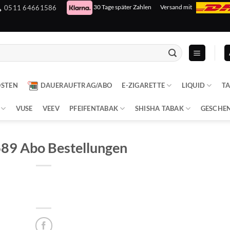
30 Tage später Zahlen
Versand mit
0511 64661586
OSTEN
DAUERAUFTRAG/ABO
E-ZIGARETTE
LIQUID
T
VUSE
VEEV
PFEIFENTABAK
SHISHA TABAK
GESCHE
89 Abo Bestellungen