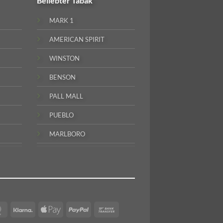
Beliebter
Tabak
MARK 1
AMERICAN SPIRIT
WINSTON
BENSON
PALL MALL
PUEBLO
MARLBORO
MasterCard
Klarna
Apple
PayPal
Bank
Pay
Transfer