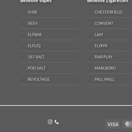
Beliebte
Vapes
Beliebte
Zigaretten
VUSE
CHESTERFIELD
VEEV
CONVENT
ELFBAR
L&M
ELFLIQ
ELIXYR
187 SALT
FAIR PLAY
POD SALT
MARLBORO
REVOLTAGE
PALL MALL
Visa